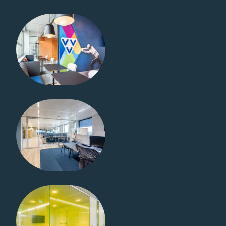
VVV Nederland
– Utrecht
Vitrilight
Vitriline Staal
/ Melamine
Infin Arnhem
Vitrilight
Vitriselect /
Melamine
Graafschap
College –
Doetinchem