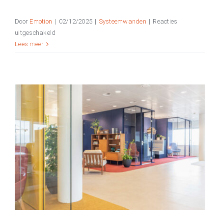
Door
Emotion
|
02/12/2025
|
Systeemwanden
|
Reacties
voor
uitgeschakeld
Wat
Lees meer
zijn
systeemwanden?
Alles
over
toepassingen
en
voordelen
Glazen systeemwanden als
eyecatcher van uw kantoor
Systeemwanden