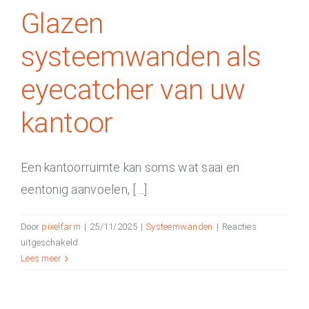
Glazen
systeemwanden als
eyecatcher van uw
kantoor
Een kantoorruimte kan soms wat saai en
eentonig aanvoelen, […]
Door
pixelfarm
|
25/11/2025
|
Systeemwanden
|
Reacties
voor
uitgeschakeld
Glazen
Lees meer
systeemwanden
als
eyecatcher