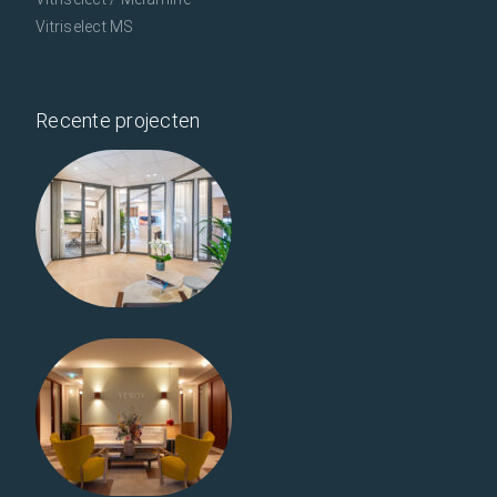
Vitriselect MS
Recente projecten
Finenzo en
MIQA –
Deventer
Vitrilight
Museumplein
Amsterdam
Vitrilight