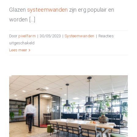
Glazen
systeemwanden
zijn erg populair en
worden […]
Door
pixelfarm
|
30/05/2023
|
Systeemwanden
|
Reacties
voor
uitgeschakeld
De
Lees meer
10
voordelen
van
glazen
wanden
in
de
kantoorinrichting
Verschillende soorten
scheidingswanden: Welke kies je?
Systeemwanden