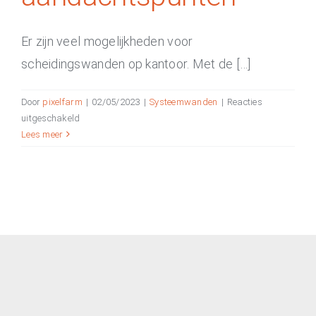
Er zijn veel mogelijkheden voor
scheidingswanden op kantoor. Met de […]
Door
pixelfarm
|
02/05/2023
|
Systeemwanden
|
Reacties
voor
uitgeschakeld
Scheidingswand
Lees meer
voor
kantoor:
7
aandachtspunten