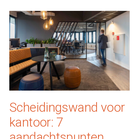
Welke
kies
je?
Scheidingswand voor kantoor: 7
aandachtspunten
Systeemwanden
Scheidingswand voor
kantoor: 7
aandachtspunten