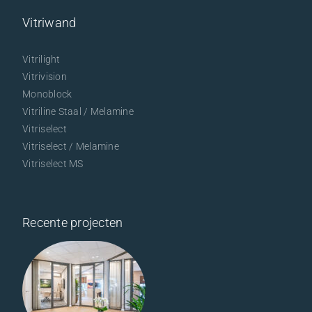
Vitriwand
Vitrilight
Vitrivision
Monoblock
Vitriline Staal / Melamine
Vitriselect
Vitriselect / Melamine
Vitriselect MS
Recente projecten
Finenzo en
MIQA –
Deventer