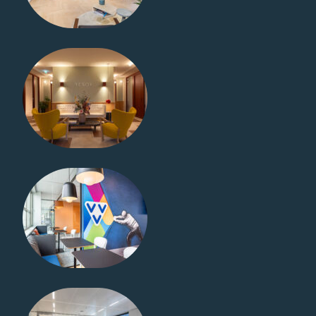
Vitrilight
Museumplein
Amsterdam
Vitrilight
VVV
Nederland –
Utrecht
Vitrilight
Vitriline Staal
/ Melamine