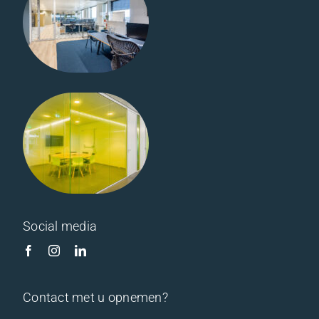
Infin Arnhem
Vitrilight
Vitriselect /
Melamine
Graafschap
College –
Doetinchem
Vitrilight
Vitriline Staal
/ Melamine
Social media
Contact met u opnemen?