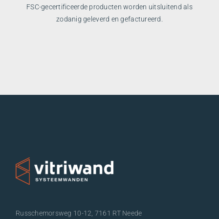
FSC-gecertificeerde producten worden uitsluitend als
zodanig geleverd en gefactureerd.
Russchemorsweg 10-12, 7161 RT Neede