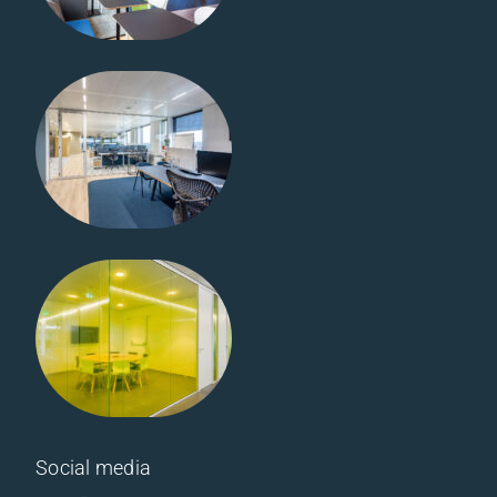
/ Melamine
Infin Arnhem
Vitrilight
Vitriselect /
Melamine
Graafschap
College –
Doetinchem
Vitrilight
Vitriline Staal
/ Melamine
Social media