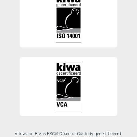
Vitriwand B.V. is FSC® Chain of Custody gecertificeerd.