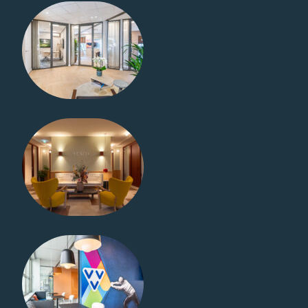
Finenzo en
MIQA –
Deventer
Vitrilight
Museumplein
Amsterdam
Vitrilight
VVV
Nederland –
Utrecht
Vitrilight
Vitriline Staal